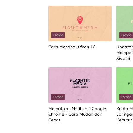
Techno
Techno
Cara Menonaktifkan 4G
Updater
Memperb
Xiaomi
Techno
Techno
Mematikan Notifikasi Google
Kuota M
Chrome – Cara Mudah dan
Jaringa
Cepat
Kebutuh