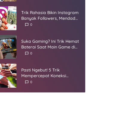
Umur
Trik Rahasia Bikin Instagram
Banyak Followers, Mendadak
Jadi Selebgram
0
Suka Gaming? Ini Trik Hemat
Baterai Saat Main Game di
Smartphone
0
Pasti Ngebut! 5 Trik
Mempercepat Koneksi
Internet yang Harus Kamu
0
Coba