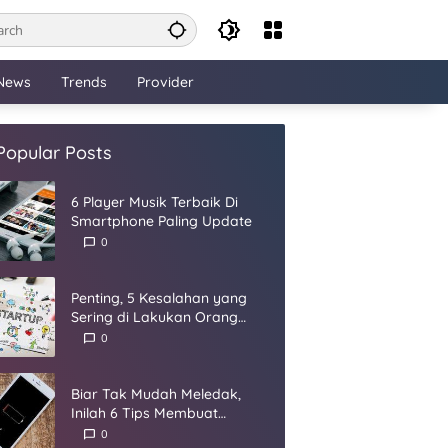
News
Trends
Provider
Popular Posts
6 Player Musik Terbaik Di
Smartphone Paling Update
0
Penting, 5 Kesalahan yang
Sering di Lakukan Orang
Dalam Membangun Startup
0
Biar Tak Mudah Meledak,
Inilah 6 Tips Membuat
Baterai Smartphone Panjang
0