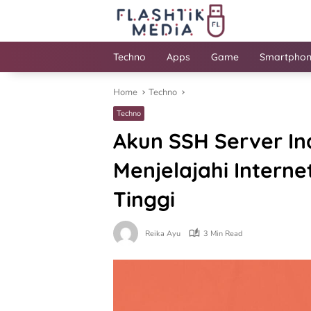
Skip
to
content
Techno
Apps
Game
Smartpho
Home
Techno
Techno
Akun SSH Server I
Menjelajahi Inter
Tinggi
Reika Ayu
3 Min Read