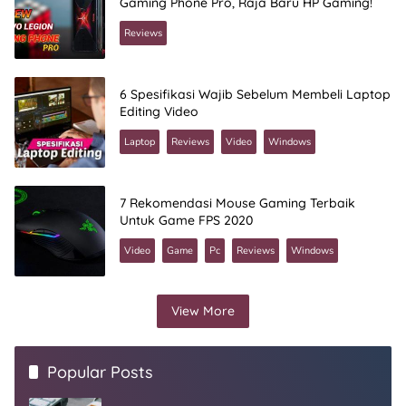
Gaming Phone Pro, Raja Baru HP Gaming!
Reviews
6 Spesifikasi Wajib Sebelum Membeli Laptop
Editing Video
Laptop
Reviews
Video
Windows
7 Rekomendasi Mouse Gaming Terbaik
Untuk Game FPS 2020
Video
Game
Pc
Reviews
Windows
View More
Popular Posts