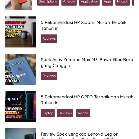
Smartphone
Android
Application
Apps
Fintech
Re
5 Rekomendasi HP Xiaomi Murah Terbaik
Tahun ini
Reviews
Spek Asus Zenfone Max M3, Bawa Fitur Baru
yang Canggih
Reviews
5 Rekomendasi HP OPPO Terbaik dan Murah
Tahun ini
Laptop
Reviews
Techno
Review Spek Lengkap Lenovo Legion