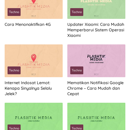
Techno
Techno
Cara Menonaktifkan 4G
Updater Xiaomi: Cara Mudah
Memperbarui Sistem Operasi
Xiaomi
Techno
Techno
Internet Indosat Lemot:
Mematikan Notifikasi Google
Kenapa Sinyalnya Selalu
Chrome – Cara Mudah dan
Jelek?
Cepat
Techno
Techno