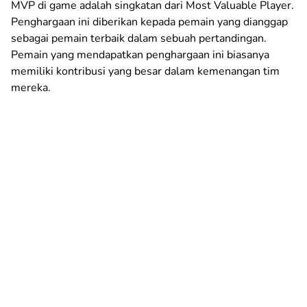
MVP di game adalah singkatan dari Most Valuable Player.
Penghargaan ini diberikan kepada pemain yang dianggap
sebagai pemain terbaik dalam sebuah pertandingan.
Pemain yang mendapatkan penghargaan ini biasanya
memiliki kontribusi yang besar dalam kemenangan tim
mereka.