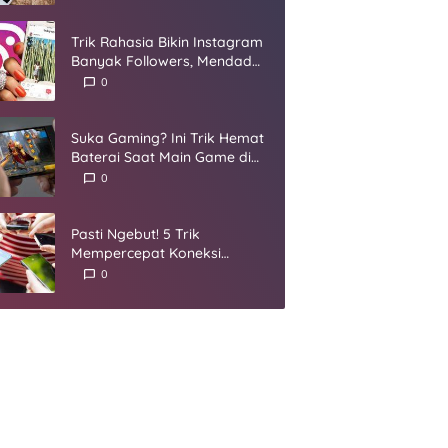
Umur
Trik Rahasia Bikin Instagram
Banyak Followers, Mendadak
Jadi Selebgram
0
Suka Gaming? Ini Trik Hemat
Baterai Saat Main Game di
Smartphone
0
Pasti Ngebut! 5 Trik
Mempercepat Koneksi
Internet yang Harus Kamu
0
Coba