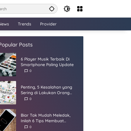
News
Trends
Provider
Popular Posts
6 Player Musik Terbaik Di
Smartphone Paling Update
0
Penting, 5 Kesalahan yang
Sering di Lakukan Orang
Dalam Membangun Startup
0
Biar Tak Mudah Meledak,
Inilah 6 Tips Membuat
Baterai Smartphone Panjang
0