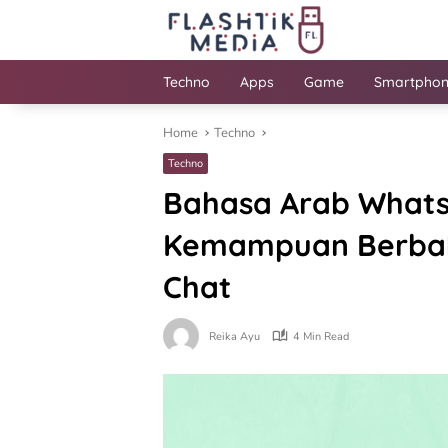
Skip
to
content
Techno
Apps
Game
Smartpho
Home
Techno
Techno
Bahasa Arab Whats
Kemampuan Berbaha
Chat
Reika Ayu
4 Min Read