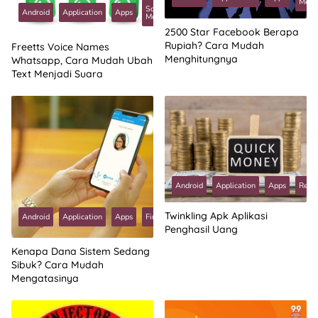
Medi
Social
Android
Application
Apps
Tutorial
Media
2500 Star Facebook Berapa
Rupiah? Cara Mudah
Freetts Voice Names
Menghitungnya
Whatsapp, Cara Mudah Ubah
Text Menjadi Suara
Android
Application
Apps
Revi
Tech
Twinkling Apk Aplikasi
Android
Application
Apps
Fintech
News
Penghasil Uang
Kenapa Dana Sistem Sedang
Sibuk? Cara Mudah
Mengatasinya