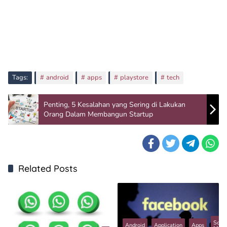
Tags:
android
apps
playstore
tech
Penting, 5 Kesalahan yang Sering di Lakukan
Orang Dalam Membangun Startup
Related Posts
Socia
Android
Application
Apps