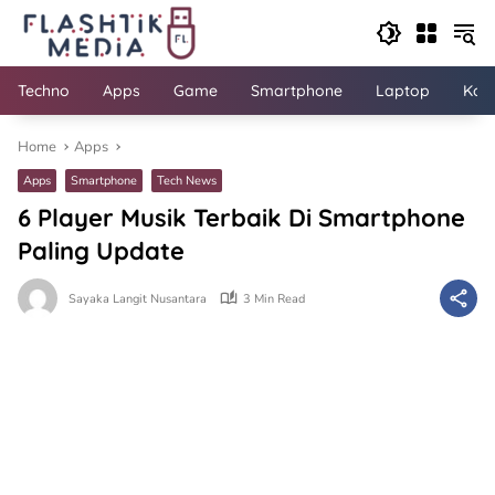
Skip
to
content
Techno
Apps
Game
Smartphone
Laptop
Kom
Home
Apps
Apps
Smartphone
Tech News
6 Player Musik Terbaik Di Smartphone
Paling Update
Sayaka Langit Nusantara
3 Min Read