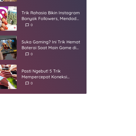
Umur
Trik Rahasia Bikin Instagram
Banyak Followers, Mendadak
Jadi Selebgram
0
Suka Gaming? Ini Trik Hemat
Baterai Saat Main Game di
Smartphone
0
Pasti Ngebut! 5 Trik
Mempercepat Koneksi
Internet yang Harus Kamu
0
Coba