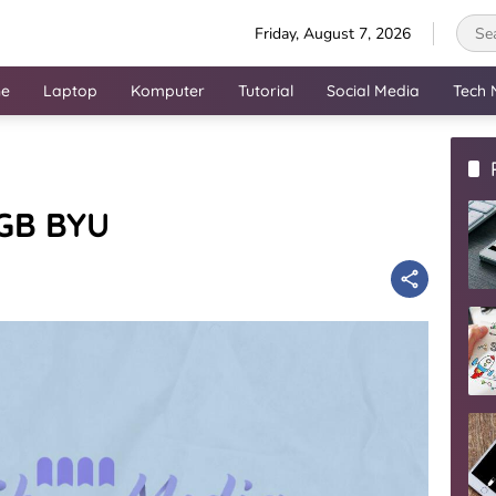
Friday, August 7, 2026
ne
Laptop
Komputer
Tutorial
Social Media
Tech 
 GB BYU