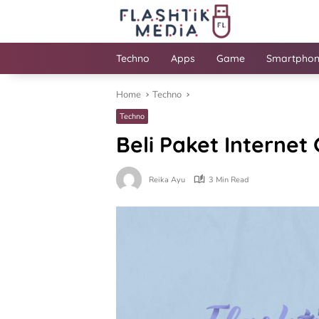
Skip
to
content
Techno
Apps
Game
Smartpho
Home
Techno
Techno
Beli Paket Internet
Reika Ayu
3 Min Read