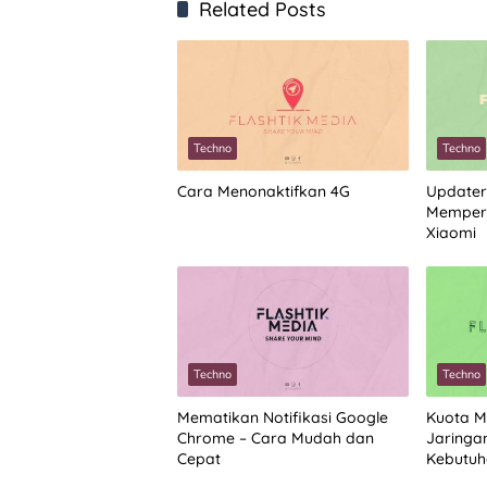
Related Posts
Techno
Techno
Cara Menonaktifkan 4G
Updater
Memperb
Xiaomi
Techno
Techno
Mematikan Notifikasi Google
Kuota M
Chrome – Cara Mudah dan
Jaringa
Cepat
Kebutuh