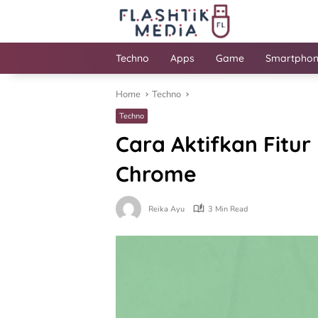
Skip
to
content
Techno
Apps
Game
Smartpho
Home
Techno
Techno
Cara Aktifkan Fitu
Chrome
Reika Ayu
3 Min Read