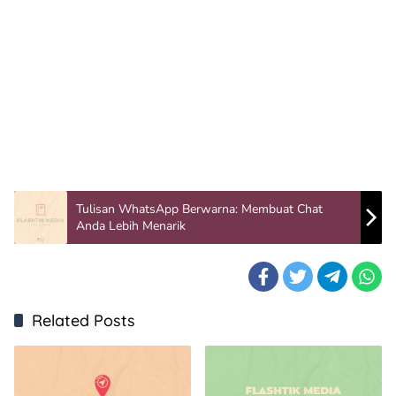
Tulisan WhatsApp Berwarna: Membuat Chat
Anda Lebih Menarik
Related Posts