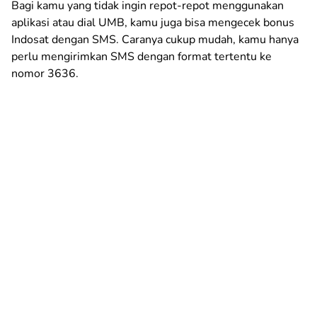
Bagi kamu yang tidak ingin repot-repot menggunakan
aplikasi atau dial UMB, kamu juga bisa mengecek bonus
Indosat dengan SMS. Caranya cukup mudah, kamu hanya
perlu mengirimkan SMS dengan format tertentu ke
nomor 3636.