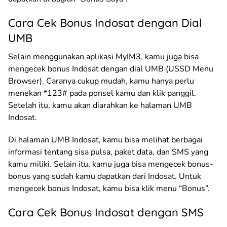
Cara Cek Bonus Indosat dengan Dial
UMB
Selain menggunakan aplikasi MyIM3, kamu juga bisa
mengecek bonus Indosat dengan dial UMB (USSD Menu
Browser). Caranya cukup mudah, kamu hanya perlu
menekan *123# pada ponsel kamu dan klik panggil.
Setelah itu, kamu akan diarahkan ke halaman UMB
Indosat.
Di halaman UMB Indosat, kamu bisa melihat berbagai
informasi tentang sisa pulsa, paket data, dan SMS yang
kamu miliki. Selain itu, kamu juga bisa mengecek bonus-
bonus yang sudah kamu dapatkan dari Indosat. Untuk
mengecek bonus Indosat, kamu bisa klik menu “Bonus”.
Cara Cek Bonus Indosat dengan SMS