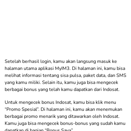
Setelah berhasil login, kamu akan langsung masuk ke
halaman utama aplikasi MyIM3. Di halaman ini, kamu bisa
melihat informasi tentang sisa pulsa, paket data, dan SMS
yang kamu miliki. Selain itu, kamu juga bisa mengecek
berbagai bonus yang telah kamu dapatkan dari Indosat.
Untuk mengecek bonus Indosat, kamu bisa klik menu
“Promo Spesial”. Di halaman ini, kamu akan menemukan
berbagai promo menarik yang ditawarkan oleh Indosat.
Kamu juga bisa mengecek bonus-bonus yang sudah kamu
dapatkan di bagian “Bonus Saya”.