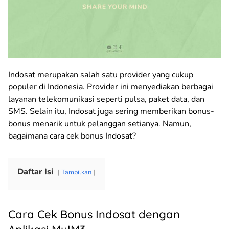
Indosat merupakan salah satu provider yang cukup
populer di Indonesia. Provider ini menyediakan berbagai
layanan telekomunikasi seperti pulsa, paket data, dan
SMS. Selain itu, Indosat juga sering memberikan bonus-
bonus menarik untuk pelanggan setianya. Namun,
bagaimana cara cek bonus Indosat?
Daftar Isi
Tampilkan
Cara Cek Bonus Indosat dengan