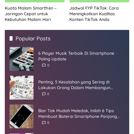
Kuota Malam Smartfren –
Jadwal FYP TikTok: Cara
Jaringan Cepat untuk
Meningkatkan Kualitas
Kebutuhan Malam Hari
Konten TikTok Anda
Popular Posts
6 Player Musik Terbaik Di Smartphone
Paling Update
0
Penting, 5 Kesalahan yang Sering di
Lakukan Orang Dalam Membangun
Startup
0
Biar Tak Mudah Meledak, Inilah 6 Tips
Membuat Baterai Smartphone Panjang
Umur
0