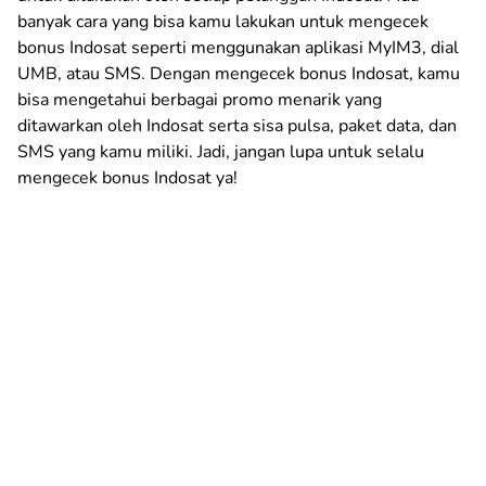
banyak cara yang bisa kamu lakukan untuk mengecek
bonus Indosat seperti menggunakan aplikasi MyIM3, dial
UMB, atau SMS. Dengan mengecek bonus Indosat, kamu
bisa mengetahui berbagai promo menarik yang
ditawarkan oleh Indosat serta sisa pulsa, paket data, dan
SMS yang kamu miliki. Jadi, jangan lupa untuk selalu
mengecek bonus Indosat ya!