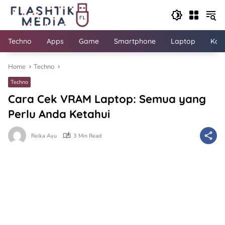
Skip
to
content
Techno
Apps
Game
Smartphone
Laptop
Kom
Home
Techno
Techno
Cara Cek VRAM Laptop: Semua yang
Perlu Anda Ketahui
Reika Ayu
3 Min Read