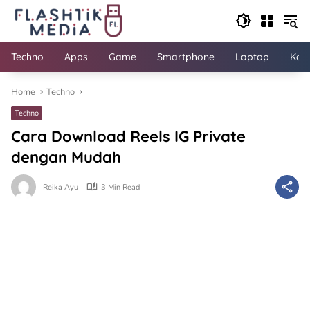
Skip
to
content
Techno
Apps
Game
Smartphone
Laptop
Kom
Home
Techno
Techno
Cara Download Reels IG Private
dengan Mudah
Reika Ayu
3 Min Read