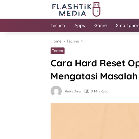
Skip
to
content
Techno
Apps
Game
Smartpho
Home
Techno
Techno
Cara Hard Reset Op
Mengatasi Masalah
Reika Ayu
3 Min Read