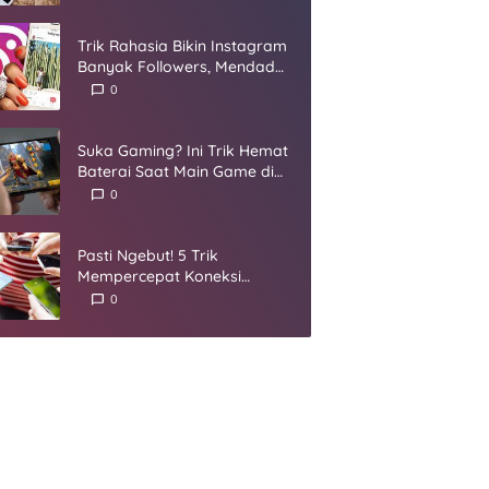
Umur
Trik Rahasia Bikin Instagram
Banyak Followers, Mendadak
Jadi Selebgram
0
Suka Gaming? Ini Trik Hemat
Baterai Saat Main Game di
Smartphone
0
Pasti Ngebut! 5 Trik
Mempercepat Koneksi
Internet yang Harus Kamu
0
Coba