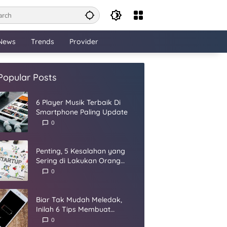
News
Trends
Provider
Popular Posts
6 Player Musik Terbaik Di
Smartphone Paling Update
0
Penting, 5 Kesalahan yang
Sering di Lakukan Orang
Dalam Membangun Startup
0
Biar Tak Mudah Meledak,
Inilah 6 Tips Membuat
Baterai Smartphone Panjang
0