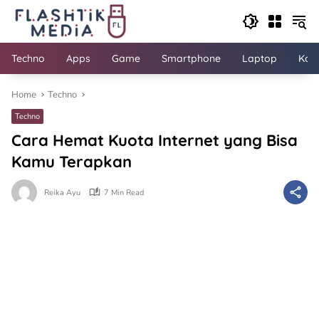
Skip
to
content
Techno
Apps
Game
Smartphone
Laptop
Kom
Home
Techno
Techno
Cara Hemat Kuota Internet yang Bisa
Kamu Terapkan
Reika Ayu
7 Min Read