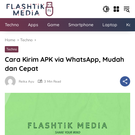
Skip
to
content
Techno
Apps
Game
Smartphone
Laptop
Kom
Home
Techno
Techno
Cara Kirim APK via WhatsApp, Mudah
dan Cepat
Reika Ayu
3 Min Read