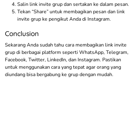
Salin link invite grup dan sertakan ke dalam pesan.
Tekan “Share” untuk membagikan pesan dan link
invite grup ke pengikut Anda di Instagram.
Conclusion
Sekarang Anda sudah tahu cara membagikan link invite
grup di berbagai platform seperti WhatsApp, Telegram,
Facebook, Twitter, LinkedIn, dan Instagram. Pastikan
untuk menggunakan cara yang tepat agar orang yang
diundang bisa bergabung ke grup dengan mudah.