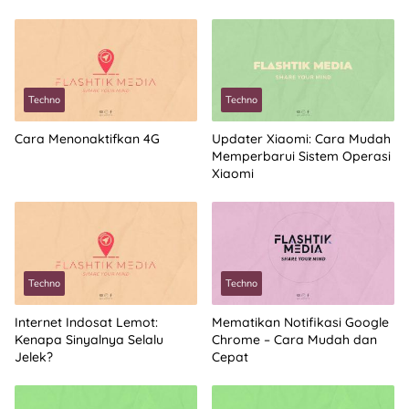
Techno
Techno
Cara Menonaktifkan 4G
Updater Xiaomi: Cara Mudah
Memperbarui Sistem Operasi
Xiaomi
Techno
Techno
Internet Indosat Lemot:
Mematikan Notifikasi Google
Kenapa Sinyalnya Selalu
Chrome – Cara Mudah dan
Jelek?
Cepat