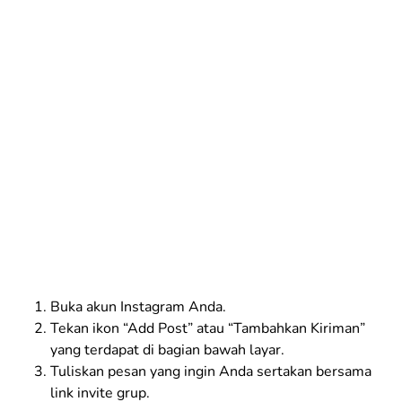
Buka akun Instagram Anda.
Tekan ikon “Add Post” atau “Tambahkan Kiriman”
yang terdapat di bagian bawah layar.
Tuliskan pesan yang ingin Anda sertakan bersama
link invite grup.