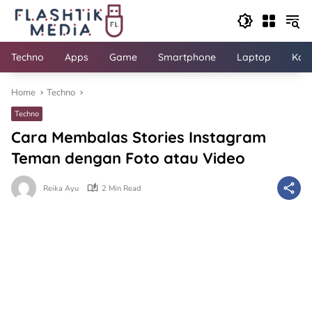
Skip
to
content
Techno
Apps
Game
Smartphone
Laptop
Kom
Home
Techno
Techno
Cara Membalas Stories Instagram
Teman dengan Foto atau Video
Reika Ayu
2 Min Read