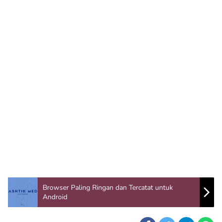
Browser Paling Ringan dan Tercatat untuk
Android