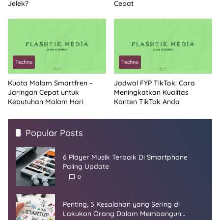
Jelek?
Cepat
Techno
Techno
Kuota Malam Smartfren –
Jadwal FYP TikTok: Cara
Jaringan Cepat untuk
Meningkatkan Kualitas
Kebutuhan Malam Hari
Konten TikTok Anda
Popular Posts
6 Player Musik Terbaik Di Smartphone
Paling Update
0
Penting, 5 Kesalahan yang Sering di
Lakukan Orang Dalam Membangun