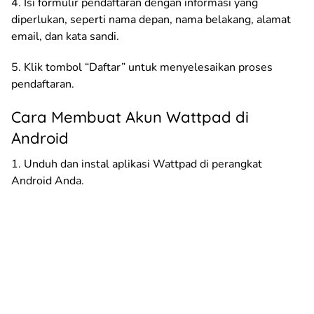
4. Isi formulir pendaftaran dengan informasi yang
diperlukan, seperti nama depan, nama belakang, alamat
email, dan kata sandi.
5. Klik tombol “Daftar” untuk menyelesaikan proses
pendaftaran.
Cara Membuat Akun Wattpad di
Android
1. Unduh dan instal aplikasi Wattpad di perangkat
Android Anda.