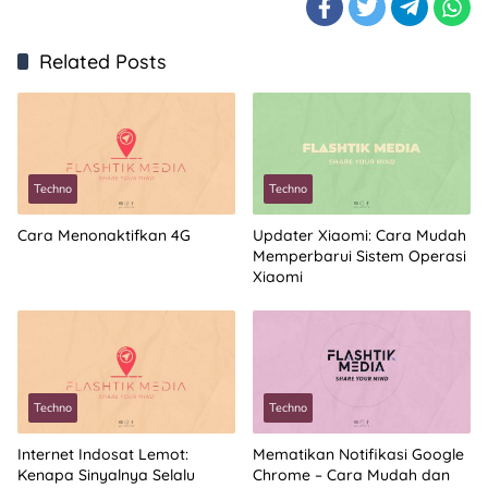
Related Posts
Techno
Techno
Cara Menonaktifkan 4G
Updater Xiaomi: Cara Mudah
Memperbarui Sistem Operasi
Xiaomi
Techno
Techno
Internet Indosat Lemot:
Mematikan Notifikasi Google
Kenapa Sinyalnya Selalu
Chrome – Cara Mudah dan