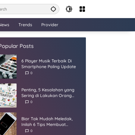
News
Trends
Provider
Popular Posts
6 Player Musik Terbaik Di
Smartphone Paling Update
0
Penting, 5 Kesalahan yang
Sering di Lakukan Orang
Dalam Membangun Startup
0
Biar Tak Mudah Meledak,
Inilah 6 Tips Membuat
Baterai Smartphone Panjang
0