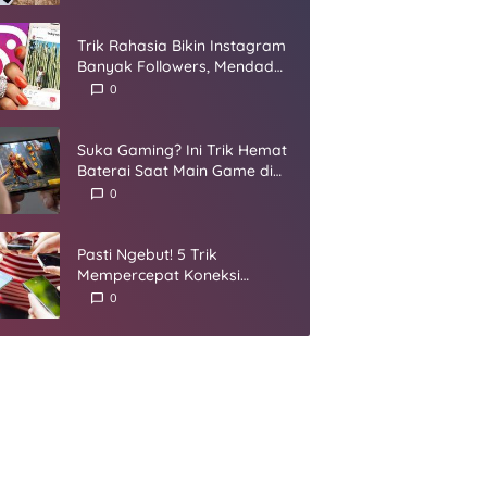
Umur
Trik Rahasia Bikin Instagram
Banyak Followers, Mendadak
Jadi Selebgram
0
Suka Gaming? Ini Trik Hemat
Baterai Saat Main Game di
Smartphone
0
Pasti Ngebut! 5 Trik
Mempercepat Koneksi
Internet yang Harus Kamu
0
Coba