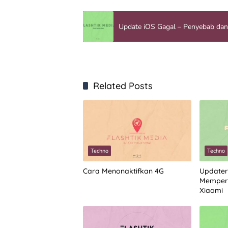
Update iOS Gagal – Penyebab dan
Related Posts
Techno
Techno
Cara Menonaktifkan 4G
Updater
Memperb
Xiaomi