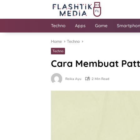
Skip
to
content
Techno
Apps
Game
Smartpho
Home
Techno
Techno
Cara Membuat Patt
Reika Ayu
2 Min Read