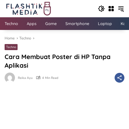
Skip
to
content
Techno
Apps
Game
Smartphone
Laptop
Kom
Home
Techno
Techno
Cara Membuat Poster di HP Tanpa
Aplikasi
Reika Ayu
4 Min Read