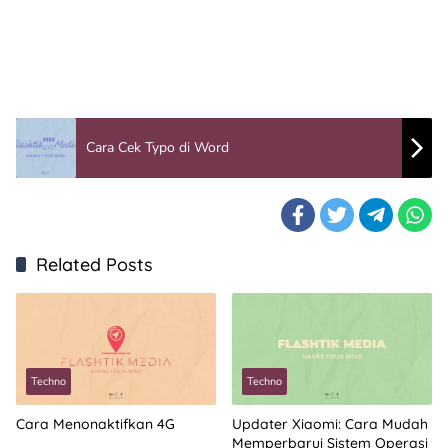
Cara Cek Typo di Word
Related Posts
Techno
Techno
Cara Menonaktifkan 4G
Updater Xiaomi: Cara Mudah
Memperbarui Sistem Operasi