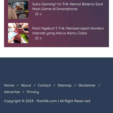
Suka Gaming? Ini Trik Hemat Baterai Saat
Main Game di Smartphone
0
Pasti Ngebut! 5 Trik Mempercepat Koneksi
Internet yang Harus Kamu Coba
0
Home
About
Contact
Sitemap
Disclaimer
Advertise
Privacy
Copyright © 2023 -
flashtik.com
| All Right Reserved