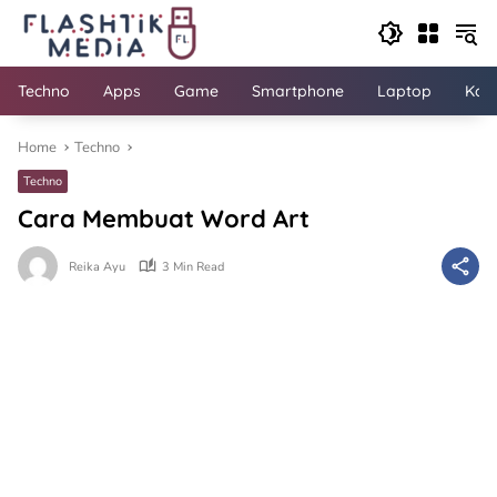
Skip
to
content
Techno
Apps
Game
Smartphone
Laptop
Kom
Home
Techno
Techno
Cara Membuat Word Art
Reika Ayu
3 Min Read