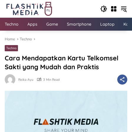
Skip
to
content
Techno
Apps
Game
Smartphone
Laptop
Kom
Home
Techno
Techno
Cara Mendapatkan Kartu Telkomsel
Sakti yang Mudah dan Praktis
Reika Ayu
3 Min Read