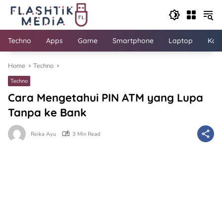
Skip
to
content
Techno
Apps
Game
Smartphone
Laptop
Kom
Home
Techno
Techno
Cara Mengetahui PIN ATM yang Lupa
Tanpa ke Bank
Reika Ayu
3 Min Read