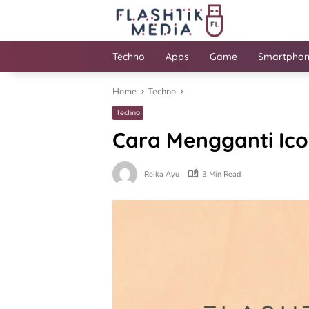
Skip
to
content
Techno
Apps
Game
Smartpho
Home
Techno
Techno
Cara Mengganti Ic
Reika Ayu
3 Min Read