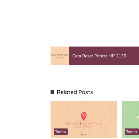
Cara Reset Printer HP 2135
Related Posts
Techno
Techno