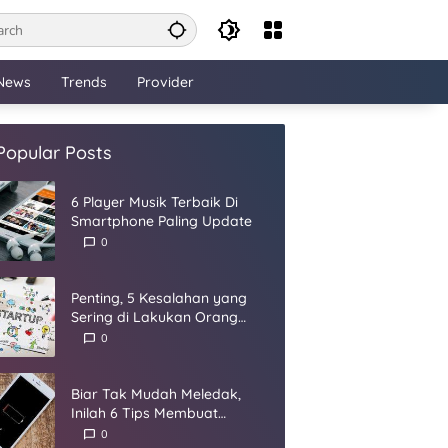
News
Trends
Provider
Popular Posts
6 Player Musik Terbaik Di
Smartphone Paling Update
0
Penting, 5 Kesalahan yang
Sering di Lakukan Orang
Dalam Membangun Startup
0
Biar Tak Mudah Meledak,
Inilah 6 Tips Membuat
Baterai Smartphone Panjang
0