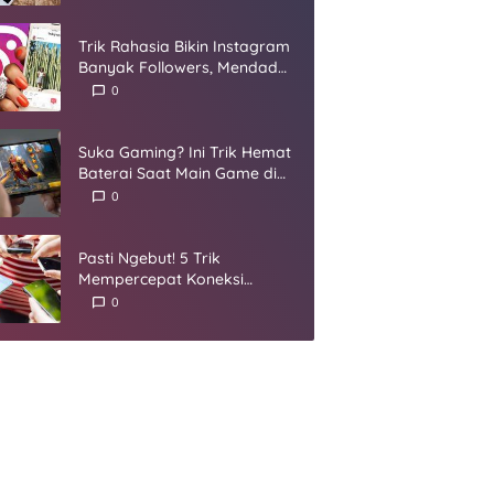
Umur
Trik Rahasia Bikin Instagram
Banyak Followers, Mendadak
Jadi Selebgram
0
Suka Gaming? Ini Trik Hemat
Baterai Saat Main Game di
Smartphone
0
Pasti Ngebut! 5 Trik
Mempercepat Koneksi
Internet yang Harus Kamu
0
Coba