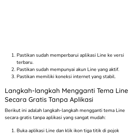
Pastikan sudah memperbarui aplikasi Line ke versi
terbaru.
Pastikan sudah mempunyai akun Line yang aktif.
Pastikan memiliki koneksi internet yang stabil.
Langkah-langkah Mengganti Tema Line
Secara Gratis Tanpa Aplikasi
Berikut ini adalah langkah-langkah mengganti tema Line
secara gratis tanpa aplikasi yang sangat mudah:
Buka aplikasi Line dan klik ikon tiga titik di pojok