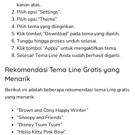
kanan atas.
Pilih opsi “Settings”.
Pilih opsi “Theme”.
Pilih tema yang diinginkan.
Klik tombol “Download” pada tema yang dipilih.
Tunggu hingga proses unduh selesai.
Klik tombol “Apply” untuk mengaktifkan tema.
Selesai! Tema Line Anda sudah berhasil diganti.
Rekomendasi Tema Line Gratis yang
Menarik
Berikut ini adalah beberapa rekomendasi tema Line gratis
yang menarik:
“Brown and Cony Happy Winter”
“Snoopy and Friends”
“Disney Tsum Tsum”
“Hello Kitty Pink Bow”