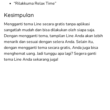
“Rilakkuma Relax Time”
Kesimpulan
Mengganti tema Line secara gratis tanpa aplikasi
sangatlah mudah dan bisa dilakukan oleh siapa saja.
Dengan mengganti tema, tampilan Line Anda akan lebih
menarik dan sesuai dengan selera Anda. Selain itu,
dengan mengganti tema secara gratis, Anda juga bisa
menghemat uang. Jadi tunggu apa lagi? Segera ganti
tema Line Anda sekarang juga!