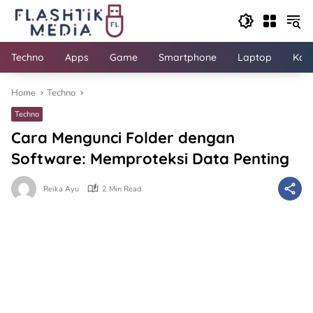
Skip
to
content
Techno
Apps
Game
Smartphone
Laptop
Kom
Home
Techno
Techno
Cara Mengunci Folder dengan
Software: Memproteksi Data Penting
Reika Ayu
2 Min Read