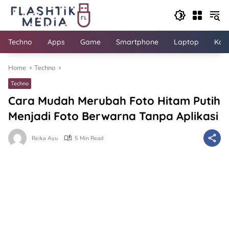
Skip
to
content
Techno
Apps
Game
Smartphone
Laptop
Kom
Home
Techno
Techno
Cara Mudah Merubah Foto Hitam Putih
Menjadi Foto Berwarna Tanpa Aplikasi
Reika Ayu
5 Min Read