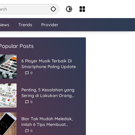
News
Trends
Provider
Popular Posts
6 Player Musik Terbaik Di
Smartphone Paling Update
0
Penting, 5 Kesalahan yang
Sering di Lakukan Orang
Dalam Membangun Startup
0
Biar Tak Mudah Meledak,
Inilah 6 Tips Membuat
Baterai Smartphone Panjang
0