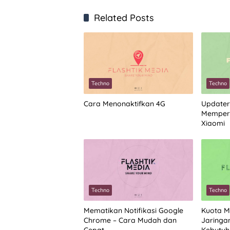
Related Posts
Techno
Techno
Cara Menonaktifkan 4G
Updater
Memperb
Xiaomi
Techno
Techno
Mematikan Notifikasi Google
Kuota M
Chrome – Cara Mudah dan
Jaringa