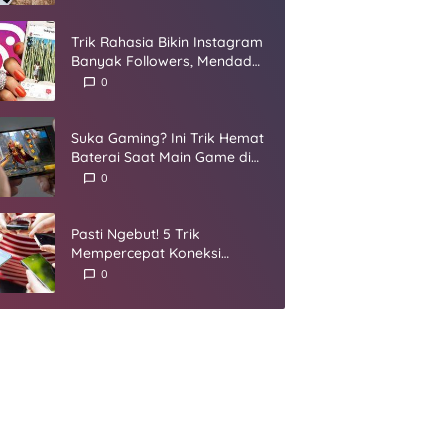
Umur
Trik Rahasia Bikin Instagram
Banyak Followers, Mendadak
Jadi Selebgram
0
Suka Gaming? Ini Trik Hemat
Baterai Saat Main Game di
Smartphone
0
Pasti Ngebut! 5 Trik
Mempercepat Koneksi
Internet yang Harus Kamu
0
Coba