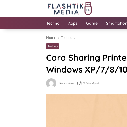
Skip
to
content
Techno
Apps
Game
Smartpho
Home
Techno
Techno
Cara Sharing Print
Windows XP/7/8/10
Reika Ayu
3 Min Read