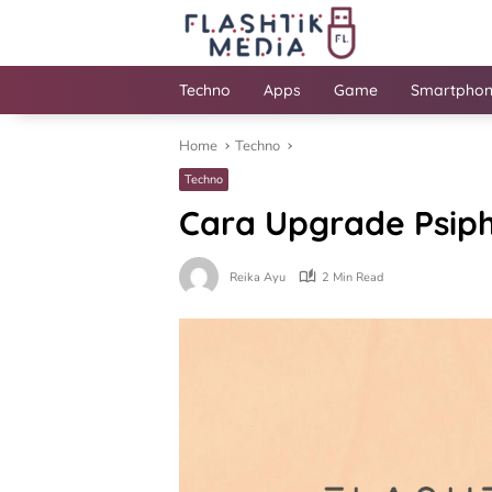
Skip
to
content
Techno
Apps
Game
Smartpho
Home
Techno
Techno
Cara Upgrade Psiph
Reika Ayu
2 Min Read