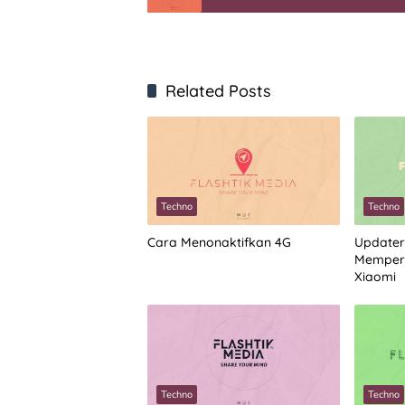
Related Posts
Techno
Techno
Cara Menonaktifkan 4G
Updater
Memperb
Xiaomi
Techno
Techno