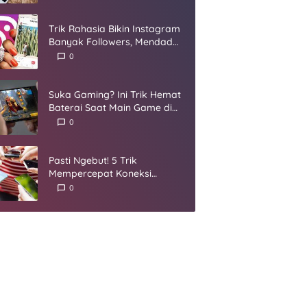
Umur
Trik Rahasia Bikin Instagram
Banyak Followers, Mendadak
Jadi Selebgram
0
Suka Gaming? Ini Trik Hemat
Baterai Saat Main Game di
Smartphone
0
Pasti Ngebut! 5 Trik
Mempercepat Koneksi
Internet yang Harus Kamu
0
Coba