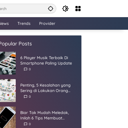
News
Trends
Provider
Popular Posts
6 Player Musik Terbaik Di
Smartphone Paling Update
0
Penting, 5 Kesalahan yang
Sering di Lakukan Orang
Dalam Membangun Startup
0
Biar Tak Mudah Meledak,
Inilah 6 Tips Membuat
Baterai Smartphone Panjang
0