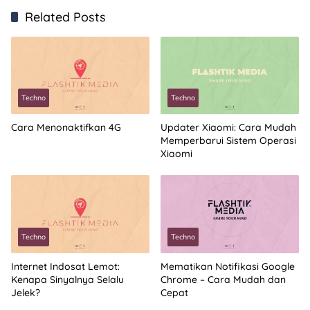
Related Posts
Techno
Techno
Cara Menonaktifkan 4G
Updater Xiaomi: Cara Mudah
Memperbarui Sistem Operasi
Xiaomi
Techno
Techno
Internet Indosat Lemot:
Mematikan Notifikasi Google
Kenapa Sinyalnya Selalu
Chrome – Cara Mudah dan
Jelek?
Cepat