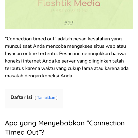
“Connection timed out” adalah pesan kesalahan yang
muncul saat Anda mencoba mengakses situs web atau
layanan online tertentu. Pesan ini menunjukkan bahwa
koneksi internet Anda ke server yang diinginkan telah
terputus karena waktu yang cukup lama atau karena ada
masalah dengan koneksi Anda.
Daftar Isi
Tampilkan
Apa yang Menyebabkan “Connection
Timed Out”?