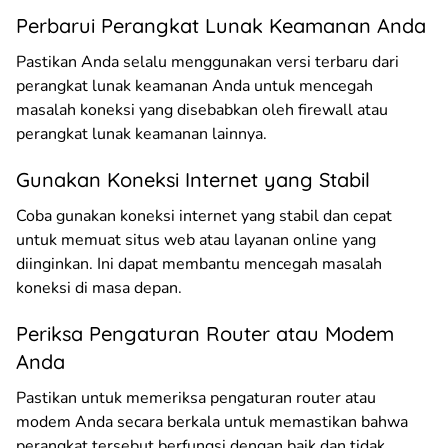
Perbarui Perangkat Lunak Keamanan Anda
Pastikan Anda selalu menggunakan versi terbaru dari
perangkat lunak keamanan Anda untuk mencegah
masalah koneksi yang disebabkan oleh firewall atau
perangkat lunak keamanan lainnya.
Gunakan Koneksi Internet yang Stabil
Coba gunakan koneksi internet yang stabil dan cepat
untuk memuat situs web atau layanan online yang
diinginkan. Ini dapat membantu mencegah masalah
koneksi di masa depan.
Periksa Pengaturan Router atau Modem
Anda
Pastikan untuk memeriksa pengaturan router atau
modem Anda secara berkala untuk memastikan bahwa
perangkat tersebut berfungsi dengan baik dan tidak