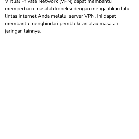
Virtual Private Network (VPN) dapat membantu
memperbaiki masalah koneksi dengan mengalihkan lalu
lintas internet Anda melalui server VPN. Ini dapat
membantu menghindari pemblokiran atau masalah
jaringan lainnya.