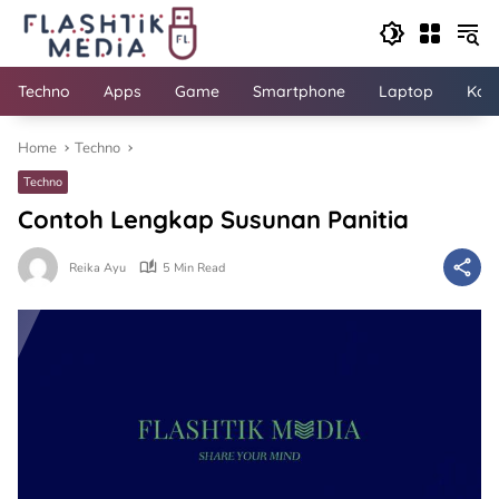
Skip
to
content
Techno
Apps
Game
Smartphone
Laptop
Kom
Home
Techno
Techno
Contoh Lengkap Susunan Panitia
Reika Ayu
5 Min Read