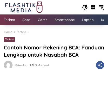
Skip
to
content
Techno
Apps
Game
Smartphone
Laptop
Kom
Home
Techno
Techno
Contoh Nomor Rekening BCA: Panduan
Lengkap untuk Nasabah BCA
Reika Ayu
3 Min Read