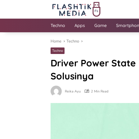
Skip
to
content
Techno
Apps
Game
Smartpho
Home
Techno
Techno
Driver Power State
Solusinya
Reika Ayu
2 Min Read