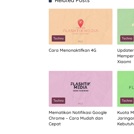
Related Posts
Techno
Techno
Cara Menonaktifkan 4G
Updater
Memperb
Xiaomi
Techno
Techno
Mematikan Notifikasi Google
Kuota M
Chrome – Cara Mudah dan
Jaringa
Cepat
Kebutuh