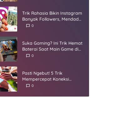
Umur
Trik Rahasia Bikin Instagram
Banyak Followers, Mendadak
Jadi Selebgram
0
Suka Gaming? Ini Trik Hemat
Baterai Saat Main Game di
Smartphone
0
Pasti Ngebut! 5 Trik
Mempercepat Koneksi
Internet yang Harus Kamu
0
Coba