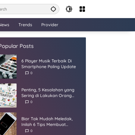
News
Trends
Provider
Popular Posts
6 Player Musik Terbaik Di
Smartphone Paling Update
0
Penting, 5 Kesalahan yang
Sering di Lakukan Orang
Dalam Membangun Startup
0
Biar Tak Mudah Meledak,
Inilah 6 Tips Membuat
Baterai Smartphone Panjang
0