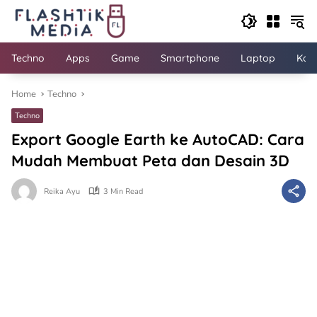
Skip
to
content
Techno
Apps
Game
Smartphone
Laptop
Kom
Home
Techno
Techno
Export Google Earth ke AutoCAD: Cara
Mudah Membuat Peta dan Desain 3D
Reika Ayu
3 Min Read