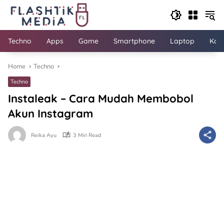
Skip
to
content
Techno
Apps
Game
Smartphone
Laptop
Kom
Home
Techno
Techno
Instaleak – Cara Mudah Membobol
Akun Instagram
Reika Ayu
3 Min Read