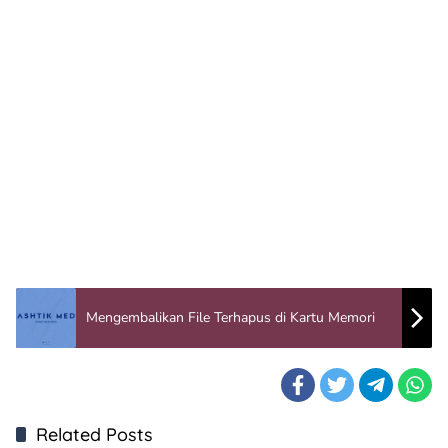
Mengembalikan File Terhapus di Kartu Memori
Related Posts