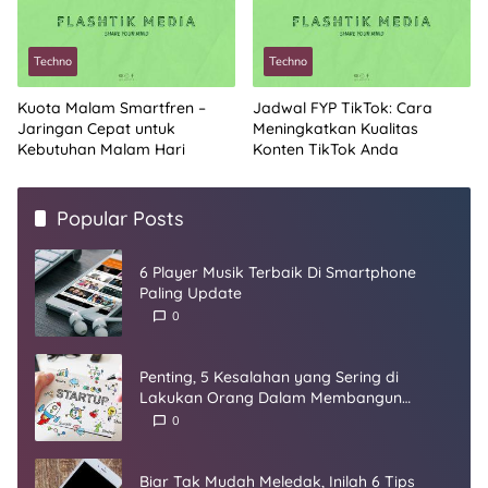
Techno
Techno
Kuota Malam Smartfren –
Jadwal FYP TikTok: Cara
Jaringan Cepat untuk
Meningkatkan Kualitas
Kebutuhan Malam Hari
Konten TikTok Anda
Popular Posts
6 Player Musik Terbaik Di Smartphone
Paling Update
0
Penting, 5 Kesalahan yang Sering di
Lakukan Orang Dalam Membangun
Startup
0
Biar Tak Mudah Meledak, Inilah 6 Tips