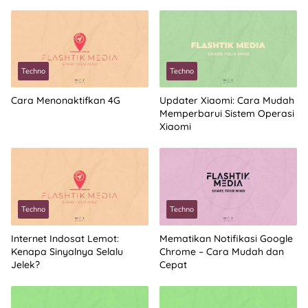
Techno
Techno
Cara Menonaktifkan 4G
Updater Xiaomi: Cara Mudah
Memperbarui Sistem Operasi
Xiaomi
Techno
Techno
Internet Indosat Lemot:
Mematikan Notifikasi Google
Kenapa Sinyalnya Selalu
Chrome – Cara Mudah dan
Jelek?
Cepat