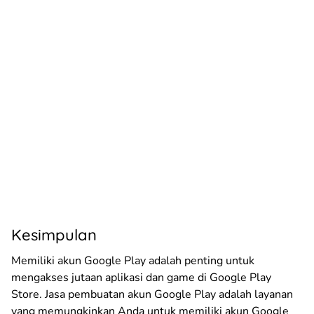
Kesimpulan
Memiliki akun Google Play adalah penting untuk
mengakses jutaan aplikasi dan game di Google Play
Store. Jasa pembuatan akun Google Play adalah layanan
yang memungkinkan Anda untuk memiliki akun Google