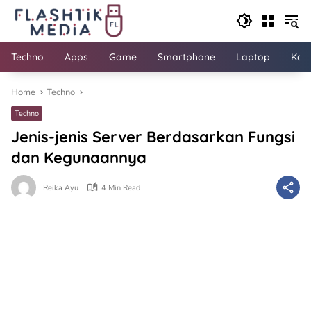
Skip
to
content
Techno
Apps
Game
Smartphone
Laptop
Kom
Home
Techno
Techno
Jenis-jenis Server Berdasarkan Fungsi
dan Kegunaannya
Reika Ayu
4 Min Read