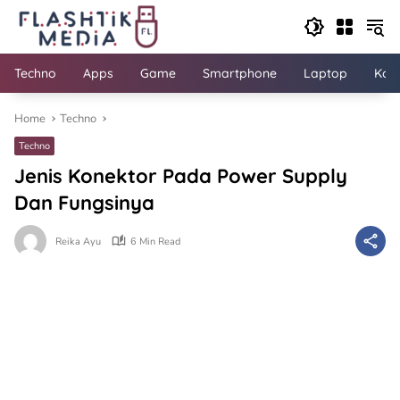
Skip
to
content
Techno
Apps
Game
Smartphone
Laptop
Kom
Home
Techno
Techno
Jenis Konektor Pada Power Supply
Dan Fungsinya
Reika Ayu
6 Min Read