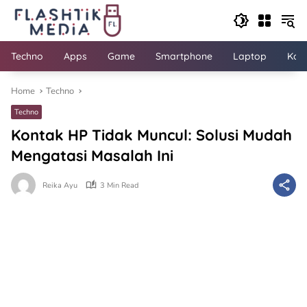
Skip
to
content
Techno
Apps
Game
Smartphone
Laptop
Kom
Home
Techno
Techno
Kontak HP Tidak Muncul: Solusi Mudah
Mengatasi Masalah Ini
Reika Ayu
3 Min Read