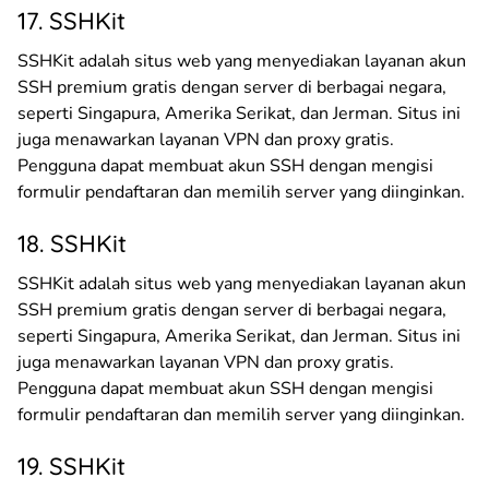
17. SSHKit
SSHKit adalah situs web yang menyediakan layanan akun
SSH premium gratis dengan server di berbagai negara,
seperti Singapura, Amerika Serikat, dan Jerman. Situs ini
juga menawarkan layanan VPN dan proxy gratis.
Pengguna dapat membuat akun SSH dengan mengisi
formulir pendaftaran dan memilih server yang diinginkan.
18. SSHKit
SSHKit adalah situs web yang menyediakan layanan akun
SSH premium gratis dengan server di berbagai negara,
seperti Singapura, Amerika Serikat, dan Jerman. Situs ini
juga menawarkan layanan VPN dan proxy gratis.
Pengguna dapat membuat akun SSH dengan mengisi
formulir pendaftaran dan memilih server yang diinginkan.
19. SSHKit