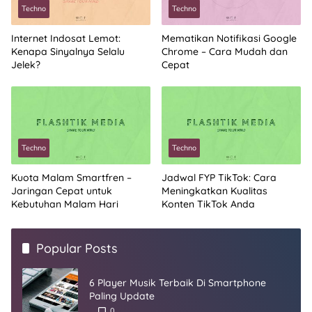
Techno
Techno
Internet Indosat Lemot:
Mematikan Notifikasi Google
Kenapa Sinyalnya Selalu
Chrome – Cara Mudah dan
Jelek?
Cepat
Techno
Techno
Kuota Malam Smartfren –
Jadwal FYP TikTok: Cara
Jaringan Cepat untuk
Meningkatkan Kualitas
Kebutuhan Malam Hari
Konten TikTok Anda
Popular Posts
6 Player Musik Terbaik Di Smartphone
Paling Update
0