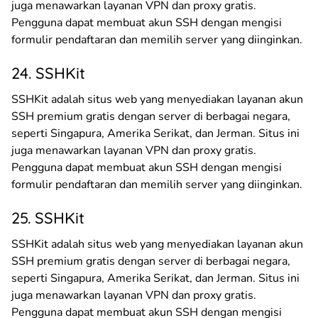
juga menawarkan layanan VPN dan proxy gratis.
Pengguna dapat membuat akun SSH dengan mengisi
formulir pendaftaran dan memilih server yang diinginkan.
24. SSHKit
SSHKit adalah situs web yang menyediakan layanan akun
SSH premium gratis dengan server di berbagai negara,
seperti Singapura, Amerika Serikat, dan Jerman. Situs ini
juga menawarkan layanan VPN dan proxy gratis.
Pengguna dapat membuat akun SSH dengan mengisi
formulir pendaftaran dan memilih server yang diinginkan.
25. SSHKit
SSHKit adalah situs web yang menyediakan layanan akun
SSH premium gratis dengan server di berbagai negara,
seperti Singapura, Amerika Serikat, dan Jerman. Situs ini
juga menawarkan layanan VPN dan proxy gratis.
Pengguna dapat membuat akun SSH dengan mengisi