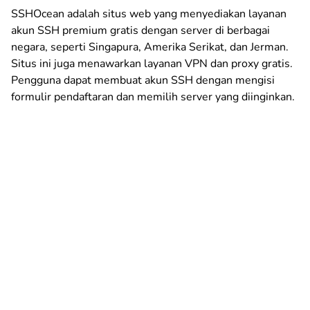
SSHOcean adalah situs web yang menyediakan layanan
akun SSH premium gratis dengan server di berbagai
negara, seperti Singapura, Amerika Serikat, dan Jerman.
Situs ini juga menawarkan layanan VPN dan proxy gratis.
Pengguna dapat membuat akun SSH dengan mengisi
formulir pendaftaran dan memilih server yang diinginkan.