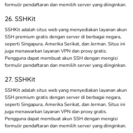
formulir pendaftaran dan memilih server yang diinginkan.
26. SSHKit
SSHKit adalah situs web yang menyediakan layanan akun
SSH premium gratis dengan server di berbagai negara,
seperti Singapura, Amerika Serikat, dan Jerman. Situs ini
juga menawarkan layanan VPN dan proxy gratis.
Pengguna dapat membuat akun SSH dengan mengisi
formulir pendaftaran dan memilih server yang diinginkan.
27. SSHKit
SSHKit adalah situs web yang menyediakan layanan akun
SSH premium gratis dengan server di berbagai negara,
seperti Singapura, Amerika Serikat, dan Jerman. Situs ini
juga menawarkan layanan VPN dan proxy gratis.
Pengguna dapat membuat akun SSH dengan mengisi
formulir pendaftaran dan memilih server yang diinginkan.