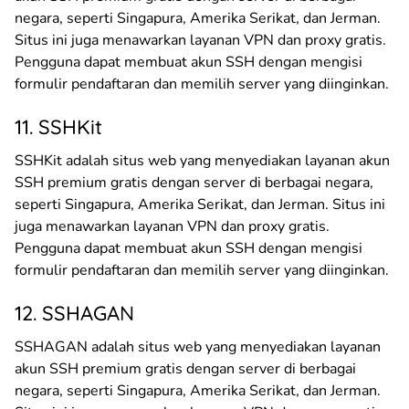
negara, seperti Singapura, Amerika Serikat, dan Jerman.
Situs ini juga menawarkan layanan VPN dan proxy gratis.
Pengguna dapat membuat akun SSH dengan mengisi
formulir pendaftaran dan memilih server yang diinginkan.
11. SSHKit
SSHKit adalah situs web yang menyediakan layanan akun
SSH premium gratis dengan server di berbagai negara,
seperti Singapura, Amerika Serikat, dan Jerman. Situs ini
juga menawarkan layanan VPN dan proxy gratis.
Pengguna dapat membuat akun SSH dengan mengisi
formulir pendaftaran dan memilih server yang diinginkan.
12. SSHAGAN
SSHAGAN adalah situs web yang menyediakan layanan
akun SSH premium gratis dengan server di berbagai
negara, seperti Singapura, Amerika Serikat, dan Jerman.