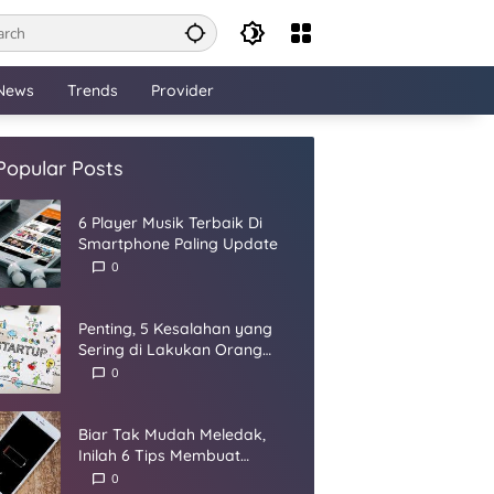
News
Trends
Provider
Popular Posts
6 Player Musik Terbaik Di
Smartphone Paling Update
0
Penting, 5 Kesalahan yang
Sering di Lakukan Orang
Dalam Membangun Startup
0
Biar Tak Mudah Meledak,
Inilah 6 Tips Membuat
Baterai Smartphone Panjang
0