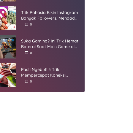
Umur
Trik Rahasia Bikin Instagram
Banyak Followers, Mendadak
Jadi Selebgram
0
Suka Gaming? Ini Trik Hemat
Baterai Saat Main Game di
Smartphone
0
Pasti Ngebut! 5 Trik
Mempercepat Koneksi
Internet yang Harus Kamu
0
Coba