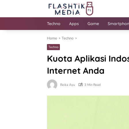
Skip
to
content
Techno
Apps
Game
Smartpho
Home
Techno
Techno
Kuota Aplikasi Indo
Internet Anda
Reika Ayu
3 Min Read