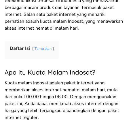
telekomunikasi terbesar di Indonesia yang menawarkan
berbagai macam produk dan layanan, termasuk paket
internet. Salah satu paket internet yang menarik
perhatian adalah kuota malam Indosat, yang menawarkan
akses internet hemat di malam hari.
Daftar Isi
Tampilkan
Apa itu Kuota Malam Indosat?
Kuota malam Indosat adalah paket internet yang
memberikan akses internet hemat di malam hari, mulai
dari pukul 00.00 hingga 06.00. Dengan menggunakan
paket ini, Anda dapat menikmati akses internet dengan
harga yang lebih terjangkau dibandingkan dengan paket
internet reguler.