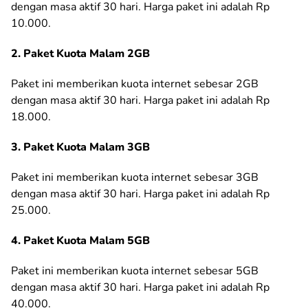
dengan masa aktif 30 hari. Harga paket ini adalah Rp
10.000.
2. Paket Kuota Malam 2GB
Paket ini memberikan kuota internet sebesar 2GB
dengan masa aktif 30 hari. Harga paket ini adalah Rp
18.000.
3. Paket Kuota Malam 3GB
Paket ini memberikan kuota internet sebesar 3GB
dengan masa aktif 30 hari. Harga paket ini adalah Rp
25.000.
4. Paket Kuota Malam 5GB
Paket ini memberikan kuota internet sebesar 5GB
dengan masa aktif 30 hari. Harga paket ini adalah Rp
40.000.