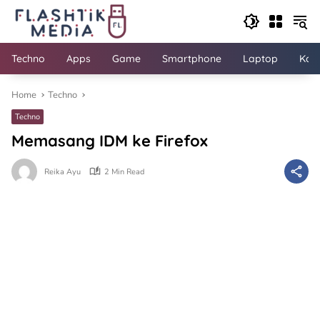
Skip
to
content
Techno
Apps
Game
Smartphone
Laptop
Kom
Home
Techno
Techno
Memasang IDM ke Firefox
Reika Ayu
2 Min Read