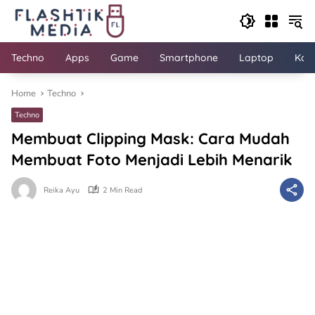
Skip
to
content
Techno
Apps
Game
Smartphone
Laptop
Kom
Home
Techno
Techno
Membuat Clipping Mask: Cara Mudah
Membuat Foto Menjadi Lebih Menarik
Reika Ayu
2 Min Read