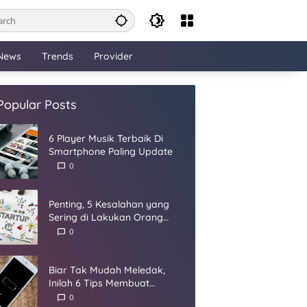
News
Trends
Provider
Popular Posts
6 Player Musik Terbaik Di
Smartphone Paling Update
0
Penting, 5 Kesalahan yang
Sering di Lakukan Orang
Dalam Membangun Startup
0
Biar Tak Mudah Meledak,
Inilah 6 Tips Membuat
Baterai Smartphone Panjang
0