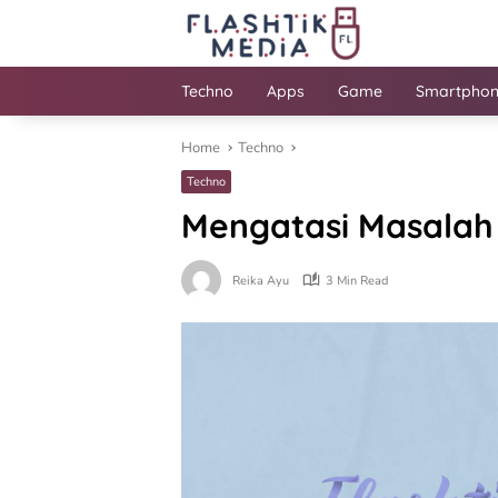
Skip
to
content
Techno
Apps
Game
Smartpho
Home
Techno
Techno
Mengatasi Masalah
Reika Ayu
3 Min Read