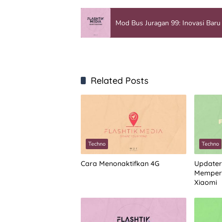
Mod Bus Juragan 99: Inovasi Baru
Related Posts
Techno
Techno
Cara Menonaktifkan 4G
Updater
Memperb
Xiaomi