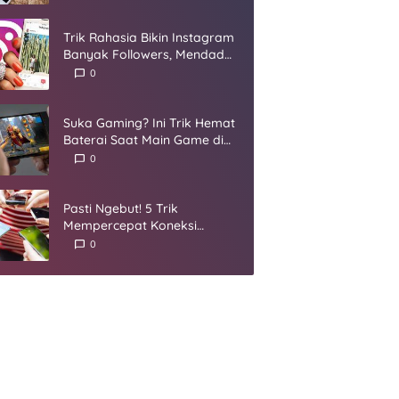
Umur
Trik Rahasia Bikin Instagram
Banyak Followers, Mendadak
Jadi Selebgram
0
Suka Gaming? Ini Trik Hemat
Baterai Saat Main Game di
Smartphone
0
Pasti Ngebut! 5 Trik
Mempercepat Koneksi
Internet yang Harus Kamu
0
Coba