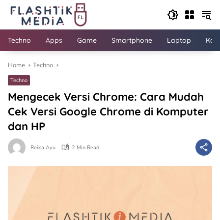
Skip
to
content
Techno
Apps
Game
Smartphone
Laptop
Kom
Home
Techno
Techno
Mengecek Versi Chrome: Cara Mudah
Cek Versi Google Chrome di Komputer
dan HP
Reika Ayu
2 Min Read