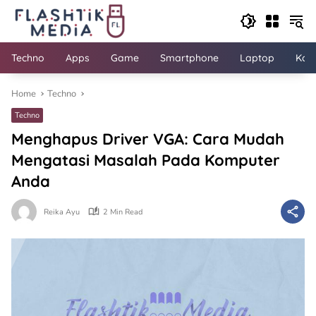
Skip
to
content
Techno
Apps
Game
Smartphone
Laptop
Kom
Home
Techno
Techno
Menghapus Driver VGA: Cara Mudah
Mengatasi Masalah Pada Komputer
Anda
Reika Ayu
2 Min Read