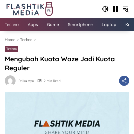
Skip
to
content
Techno
Apps
Game
Smartphone
Laptop
Kom
Home
Techno
Techno
Mengubah Kuota Waze Jadi Kuota
Reguler
Reika Ayu
2 Min Read