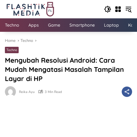
Skip
to
content
Techno
Apps
Game
Smartphone
Laptop
Kom
Home
Techno
Techno
Mengubah Resolusi Android: Cara
Mudah Mengatasi Masalah Tampilan
Layar di HP
Reika Ayu
3 Min Read