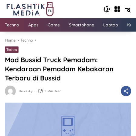
Skip
to
content
Techno
Apps
Game
Smartphone
Laptop
Kom
Home
Techno
Techno
Mod Bussid Truck Pemadam:
Kendaraan Pemadam Kebakaran
Terbaru di Bussid
Reika Ayu
3 Min Read