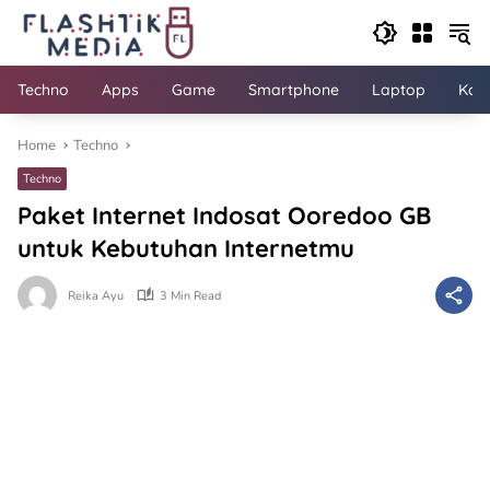
Skip
to
content
Techno
Apps
Game
Smartphone
Laptop
Kom
Home
Techno
Techno
Paket Internet Indosat Ooredoo GB
untuk Kebutuhan Internetmu
Reika Ayu
3 Min Read